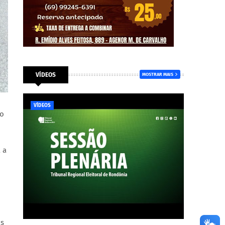
VÍDEOS
MOSTRAR MAIS
VÍDEOS
co
 a
os