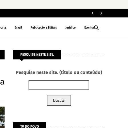
ELEIÇÕES 2026
porte
Brasil
Publicação e Editais
Jurídico
Eventos
PESQUISE NESTE SITE.
Pesquise neste site. (título ou conteúdo)
ia
Buscar
TV DO POVO