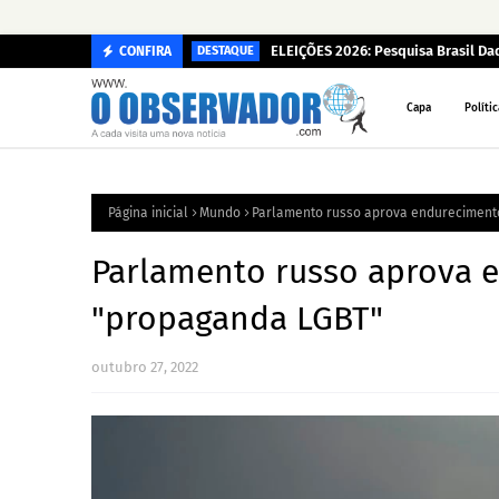
ELEIÇÕES 2026: Pesquisa Brasil D
CONFIRA
DESTAQUE
Capa
Polític
Página inicial
Mundo
Parlamento russo aprova endurecimento
Parlamento russo aprova e
"propaganda LGBT"
outubro 27, 2022