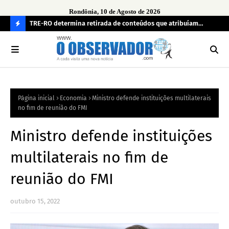
Rondônia, 10 de Agosto de 2026
a por
TRE-RO determina retirada de conteúdos que atribuíam
Nov
ão chegar
falsamente prisão a Acir Gurgacz
int
C
O
N
FI
Página inicial
Economia
Ministro defende instituições multilaterais
R
no fim de reunião do FMI
A
Ministro defende instituições
multilaterais no fim de
reunião do FMI
outubro 15, 2022