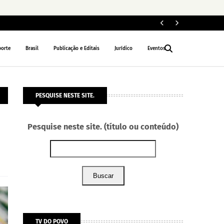
For
POLÍCIA
porte
Brasil
Publicação e Editais
Jurídico
Eventos
PESQUISE NESTE SITE.
Pesquise neste site. (título ou conteúdo)
Buscar
TV DO POVO