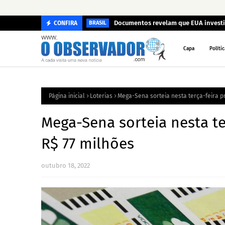
Documentos revelam que EUA investi
CONFIRA
BRASIL
Capa
Polític
Página inicial
Loterias
Mega-Sena sorteia nesta terça-feira 
Mega-Sena sorteia nesta t
R$ 77 milhões
outubro 18, 2022