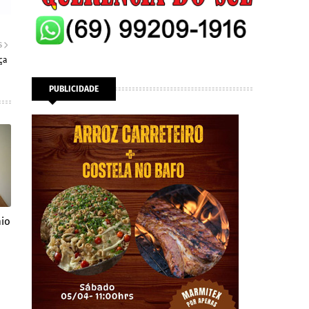
S
ça
PUBLICIDADE
io