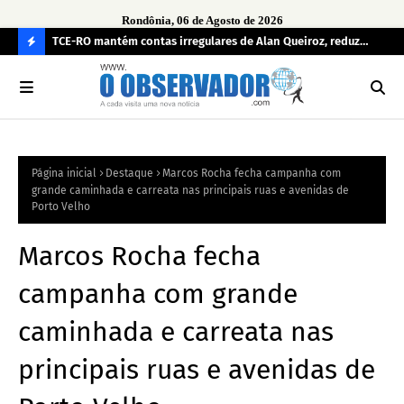
Rondônia, 06 de Agosto de 2026
e
TCE-RO mantém contas irregulares de Alan Queiroz, reduz
Fe
multa e caso pode gerar Inelegibilidade
Ron
C
O
N
FI
Página inicial
Destaque
Marcos Rocha fecha campanha com
R
grande caminhada e carreata nas principais ruas e avenidas de
A
Porto Velho
Marcos Rocha fecha
campanha com grande
caminhada e carreata nas
principais ruas e avenidas de