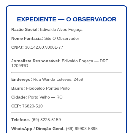
EXPEDIENTE — O OBSERVADOR
Razão Social:
Edivaldo Alves Fogaça
Nome Fantasia:
Site O Observador
CNPJ:
30.142.607/0001-77
Jornalista Responsável:
Edivaldo Fogaça — DRT
1209/RO
Endereço:
Rua Wanda Esteves, 2459
Bairro:
Flodoaldo Pontes Pinto
Cidade:
Porto Velho — RO
CEP:
76820-510
Telefone:
(69) 3225-5159
WhatsApp / Direção Geral:
(69) 99903-5895