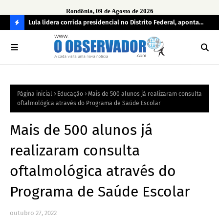
Rondônia, 09 de Agosto de 2026
tuou
Lula lidera corrida presidencial no Distrito Federal, aponta
Lei
pesquisa; Flávio Bolsonaro aparece em segundo
Kok
C
O
N
FI
Página inicial
Educação
Mais de 500 alunos já realizaram consulta
R
oftalmológica através do Programa de Saúde Escolar
A
Mais de 500 alunos já
realizaram consulta
oftalmológica através do
Programa de Saúde Escolar
outubro 27, 2022