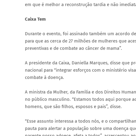
em que é melhor a reconstrução tardia e não imediata
Caixa Tem
Durante o evento, foi assinado também um acordo de 
para que as cerca de 27 milhões de mulheres que ace
preventivas e de combate ao câncer de mama”.
A presidente da Caixa, Daniella Marques, disse que p
nacional para “integrar esforços com o ministério vis
combate à doença.
A ministra da Mulher, da Família e dos Direitos Huma
no público masculino. “Estamos todos aqui porque 
homens, que são filhos, esposos e pais”, disse.
“Esse assunto interessa a todos nós, e o compartilh
pauta para alertar a população sobre uma doença que
parente nosso adoece, afeta a todos”, acrescentou ao 