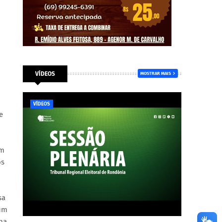
VÍDEOS
MOSTRAR MAIS
VÍDEOS
e
ém
os
sa
 um
 na