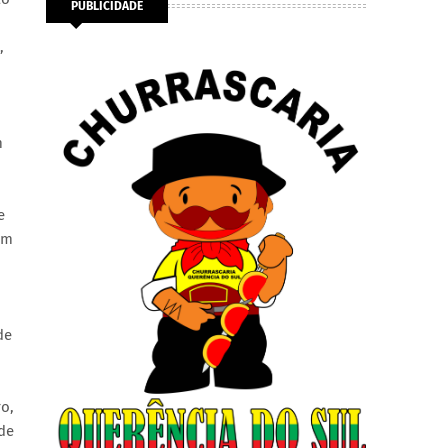
PUBLICIDADE
,
m
e
em
de
o,
de