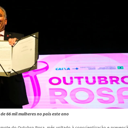
de 66 mil mulheres no país este ano
o mote do Outubro Rosa, mês voltado à conscientização e prevenç