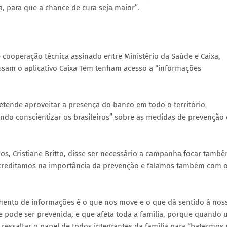
, para que a chance de cura seja maior”.
cooperação técnica assinado entre Ministério da Saúde e Caixa,
ssam o aplicativo Caixa Tem tenham acesso a “informações
retende aproveitar a presença do banco em todo o território
ando conscientizar os brasileiros” sobre as medidas de prevenção 
nos, Cristiane Britto, disse ser necessário a campanha focar tamb
acreditamos na importância da prevenção e falamos também com 
amento de informações é o que nos move e o que dá sentido à nos
 pode ser prevenida, e que afeta toda a família, porque quando
ressaltar o papel de todos integrantes da família para “batermos