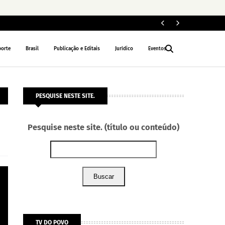
Segun
GERAL
porte
Brasil
Publicação e Editais
Jurídico
Eventos
PESQUISE NESTE SITE.
Pesquise neste site. (título ou conteúdo)
Buscar
TV DO POVO