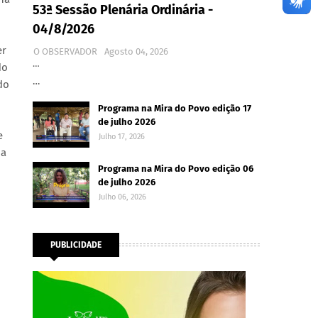
53ª Sessão Plenária Ordinária -
04/8/2026
er
O OBSERVADOR
Agosto 04, 2026
…
do
…
do
Programa na Mira do Povo edição 17
de julho 2026
e
Julho 17, 2026
da
Programa na Mira do Povo edição 06
de julho 2026
Julho 06, 2026
PUBLICIDADE