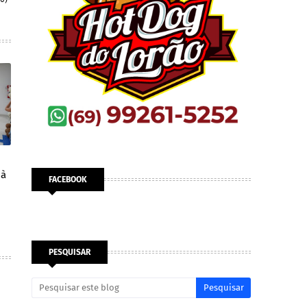
 à
FACEBOOK
PESQUISAR