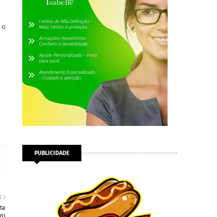
 o
PUBLICIDADE
S
ta
20)