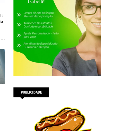
S
ia
PUBLICIDADE
l