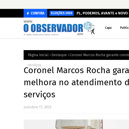
PL, PODEMOS, AVANTE e NOVO r
CONFIRA
ELEIÇÕES 2026
Capa
Polític
Página inicial
Destaque
Coronel Marcos Rocha garante const
serviços
Coronel Marcos Rocha gara
melhora no atendimento d
serviços
outubro 17, 2022