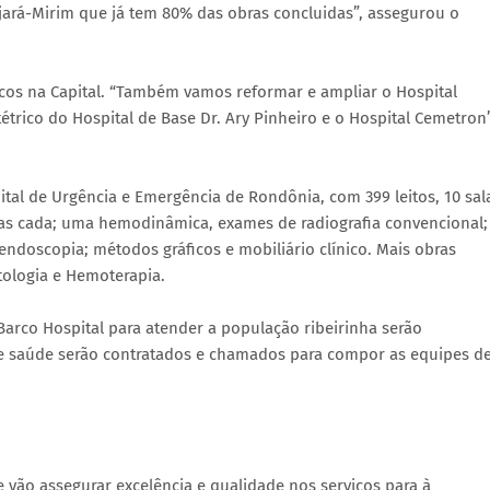
jará-Mirim que já tem 80% das obras concluidas”, assegurou o
cos na Capital. “Também vamos reformar e ampliar o Hospital
trico do Hospital de Base Dr. Ary Pinheiro e o Hospital Cemetron”
tal de Urgência e Emergência de Rondônia, com 399 leitos, 10 sal
amas cada; uma hemodinâmica, exames de radiografia convencional;
endoscopia; métodos gráficos e mobiliário clínico. Mais obras
ologia e Hemoterapia.
Barco Hospital para atender a população ribeirinha serão
e saúde serão contratados e chamados para compor as equipes d
ão assegurar excelência e qualidade nos serviços para à