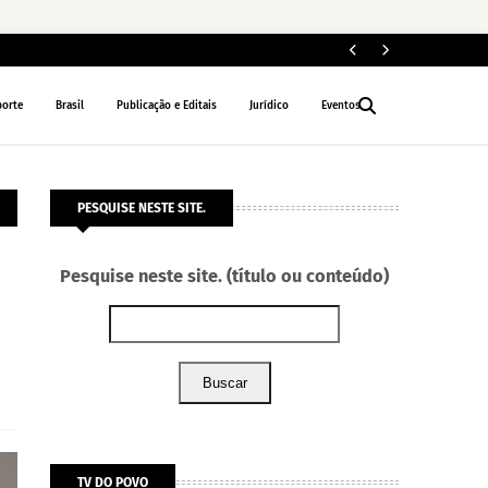
I
EDUCAÇÃO
porte
Brasil
Publicação e Editais
Jurídico
Eventos
PESQUISE NESTE SITE.
Pesquise neste site. (título ou conteúdo)
Buscar
TV DO POVO