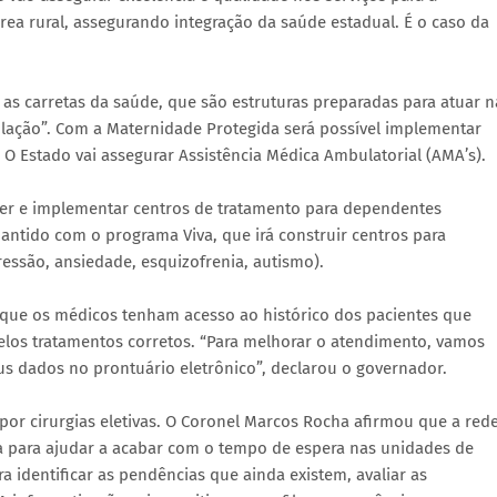
ea rural, assegurando integração da saúde estadual. É o caso da
as carretas da saúde, que são estruturas preparadas para atuar n
ção”. Com a Maternidade Protegida será possível implementar
 O Estado vai assegurar Assistência Médica Ambulatorial (AMA’s).
her e implementar centros de tratamento para dependentes
ntido com o programa Viva, que irá construir centros para
ressão, ansiedade, esquizofrenia, autismo).
a que os médicos tenham acesso ao histórico dos pacientes que
pelos tratamentos corretos. “Para melhorar o atendimento, vamos
us dados no prontuário eletrônico”, declarou o governador.
a por cirurgias eletivas. O Coronel Marcos Rocha afirmou que a red
a para ajudar a acabar com o tempo de espera nas unidades de
a identificar as pendências que ainda existem, avaliar as