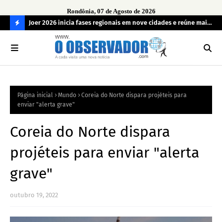
Rondônia, 07 de Agosto de 2026
cúrio
Joer 2026 inicia fases regionais em nove cidades e reúne mais
PRF
de 7,3 mil participantes
em 
C
O
N
FI
Página inicial
Mundo
Coreia do Norte dispara projéteis para
R
enviar "alerta grave"
A
Coreia do Norte dispara
projéteis para enviar "alerta
grave"
outubro 19, 2022