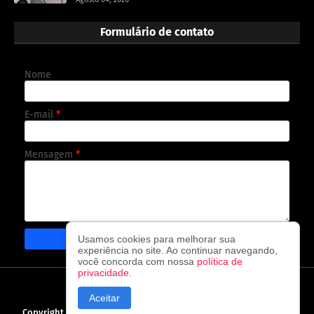
Formulário de contato
Nome
E-mail
*
Mensagem
*
Usamos cookies para melhorar sua
experiência no site. Ao continuar navegando,
você concorda com nossa
política de
privacidade
.
CAPA
CONTATO
POLÍTICA DE PRIVACIDADE
Aceitar
Copyright ©
2026
O observador - A cada visita uma nova notícia!