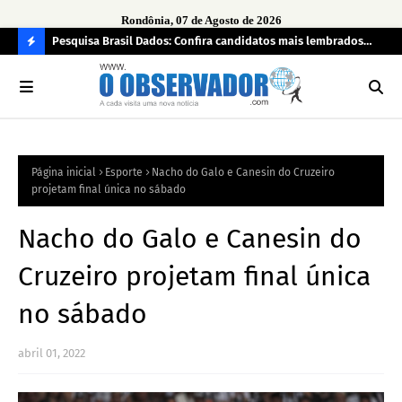
Rondônia, 07 de Agosto de 2026
 pendência
Pesquisa Brasil Dados: Confira candidatos mais lembrados
PL 
pelo eleitorado de Rondônia para deputado estadual
com
C
O
N
FI
Página inicial
Esporte
Nacho do Galo e Canesin do Cruzeiro
R
projetam final única no sábado
A
Nacho do Galo e Canesin do
Cruzeiro projetam final única
no sábado
abril 01, 2022