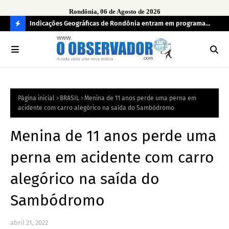
Rondônia, 06 de Agosto de 2026
ndecisos
Indicações Geográficas de Rondônia entram em programa
Seg
internacional para acelerar negócios
his
C
O
N
FI
Página inicial
BRASIL
Menina de 11 anos perde uma perna em
R
acidente com carro alegórico na saída do Sambódromo
A
Menina de 11 anos perde uma
perna em acidente com carro
alegórico na saída do
Sambódromo
abril 21, 2022