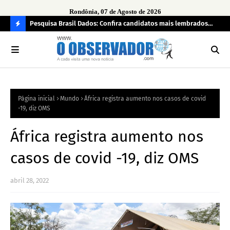
Rondônia, 07 de Agosto de 2026
 pendência
Pesquisa Brasil Dados: Confira candidatos mais lembrados
PL 
pelo eleitorado de Rondônia para deputado estadual
com
C
O
N
FI
Página inicial
Mundo
África registra aumento nos casos de covid
R
-19, diz OMS
A
África registra aumento nos
casos de covid -19, diz OMS
abril 28, 2022