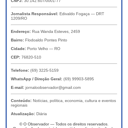
CNPJ:
30.142.607/0001-77
Jornalista Responsável:
Edivaldo Fogaça — DRT
1209/RO
Endereço:
Rua Wanda Esteves, 2459
Bairro:
Flodoaldo Pontes Pinto
Cidade:
Porto Velho — RO
CEP:
76820-510
Telefone:
(69) 3225-5159
WhatsApp / Direção Geral:
(69) 99903-5895
E-mail:
jornaloobservador@gmail.com
Conteúdo:
Notícias, política, economia, cultura e eventos
regionais
Atualização:
Diária
© O Observador — Todos os direitos reservados.