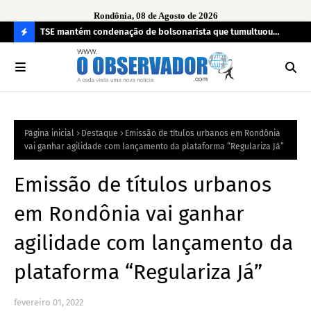
Rondônia, 08 de Agosto de 2026
TSE mantém condenação de bolsonarista que tumultuou
Fim
a
seção eleitoral em 2022
can
C
O
N
FI
Página inicial
Destaque
Emissão de títulos urbanos em Rondônia
R
vai ganhar agilidade com lançamento da plataforma “Regulariza Já”
A
Emissão de títulos urbanos
em Rondônia vai ganhar
agilidade com lançamento da
plataforma “Regulariza Já”
fevereiro 01, 2022