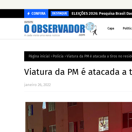
ELEIÇÕES 2026: Pesquisa Brasil D
CONFIRA
DESTAQUE
Capa
Polític
Página inicial
Policia
Viatura da PM é atacada a tiros no resi
Viatura da PM é atacada a 
janeiro 26, 2022