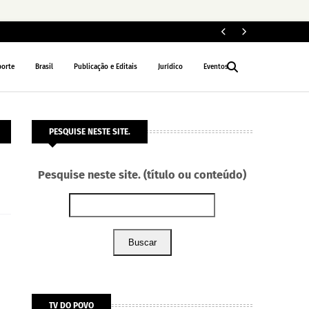
ELEIÇÕES 2026
porte
Brasil
Publicação e Editais
Jurídico
Eventos
PESQUISE NESTE SITE.
Pesquise neste site. (título ou conteúdo)
Buscar
TV DO POVO