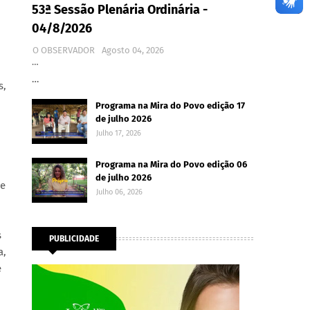
53ª Sessão Plenária Ordinária -
04/8/2026
O OBSERVADOR
Agosto 04, 2026
…
…
s,
Programa na Mira do Povo edição 17
de julho 2026
Julho 17, 2026
Programa na Mira do Povo edição 06
de julho 2026
 e
Julho 06, 2026
s
PUBLICIDADE
a,
e