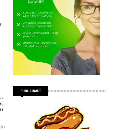
s
PUBLICIDADE
S
45
as