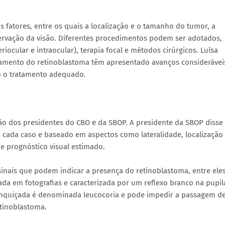
 fatores, entre os quais a localização e o tamanho do tumor, a
ervação da visão. Diferentes procedimentos podem ser adotados,
eriocular e intraocular), terapia focal e métodos cirúrgicos. Luísa
tamento do retinoblastoma têm apresentado avanços considerávei
o o tratamento adequado.
ção dos presidentes do CBO e da SBOP. A presidente da SBOP disse
a cada caso e baseado em aspectos como lateralidade, localização
e prognóstico visual estimado.
sinais que podem indicar a presença do retinoblastoma, entre ele
da em fotografias e caracterizada por um reflexo branco na pupil
anquiçada é denominada leucocoria e pode impedir a passagem d
tinoblastoma.