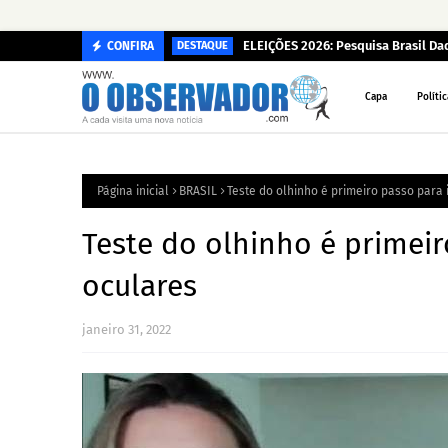
ELEIÇÕES 2026: Pesquisa Brasil D
CONFIRA
DESTAQUE
Capa
Polític
Página inicial
BRASIL
Teste do olhinho é primeiro passo para 
Teste do olhinho é primeir
oculares
janeiro 31, 2022