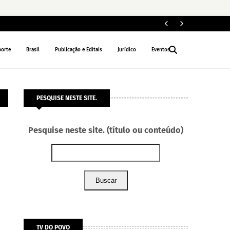
ELEIÇÕES 2026
porte
Brasil
Publicação e Editais
Jurídico
Eventos
PESQUISE NESTE SITE.
Pesquise neste site. (título ou conteúdo)
Buscar
TV DO POVO