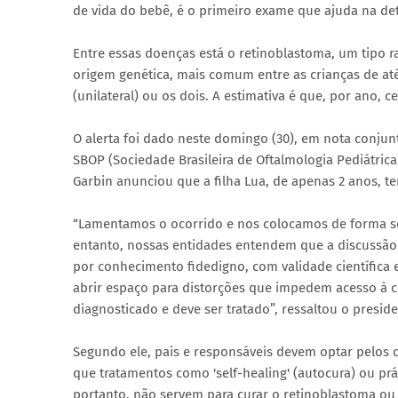
de vida do bebê, é o primeiro exame que ajuda na de
Entre essas doenças está o retinoblastoma, um tipo r
origem genética, mais comum entre as crianças de até
(unilateral) ou os dois. A estimativa é que, por ano
O alerta foi dado neste domingo (30), em nota conjunt
SBOP (Sociedade Brasileira de Oftalmologia Pediátrica)
Garbin anunciou que a filha Lua, de apenas 2 anos, te
“Lamentamos o ocorrido e nos colocamos de forma soli
entanto, nossas entidades entendem que a discussão 
por conhecimento fidedigno, com validade científic
abrir espaço para distorções que impedem acesso à 
diagnosticado e deve ser tratado”, ressaltou o presid
Segundo ele, pais e responsáveis devem optar pelos 
que tratamentos como 'self-healing' (autocura) ou prá
portanto, não servem para curar o retinoblastoma ou