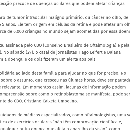
tecção precoce de doenças oculares que podem afetar crianças.
aro de tumor intraocular maligno primário, ou câncer no olho, de
 5 anos. Ele tem origem em células da retina e pode afetar um ol
, cerca de 6.000 crianças no mundo sejam acometidas por essa doen
a, assinada pelo CBO (Conselho Brasileiro de Oftalmologia) e pela
. No sábado (29), o casal de jornalistas Tiago Leifert e Daiana
m a doença, e os dois fizeram um alerta aos pais.
dária ao lado desta família para ajudar no que for preciso. No
sobre o assunto, que cresceu nas últimas horas, deve ser pautad
a e relevante. Em momentos assim, lacunas de informação podem
compreensão sobre como o retinoblastoma se manifesta, pode se
ente do CBO, Cristiano Caixeta Umbelino.
cuidados de médicos especializados, como oftalmologistas, uma v
tica de exercícios oculares “não têm comprovação científica e,
 qualquer outra doença que afeta o aparelho da visão”, como