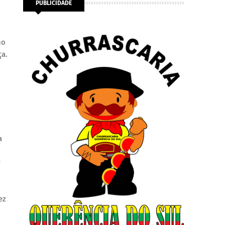
PUBLICIDADE
ho
ça.
a
r
ez