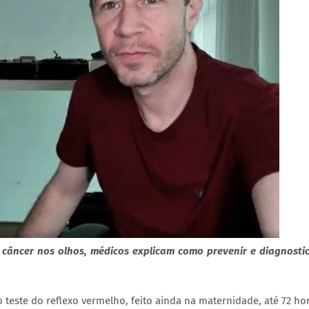
m câncer nos olhos, médicos explicam como prevenir e diagnosti
 teste do reflexo vermelho, feito ainda na maternidade, até 72 ho