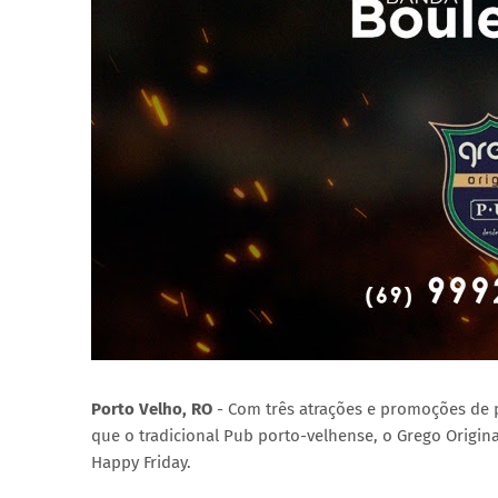
Porto Velho, RO
- Com três atrações e promoções de p
que o tradicional Pub porto-velhense, o Grego Original
Happy Friday.