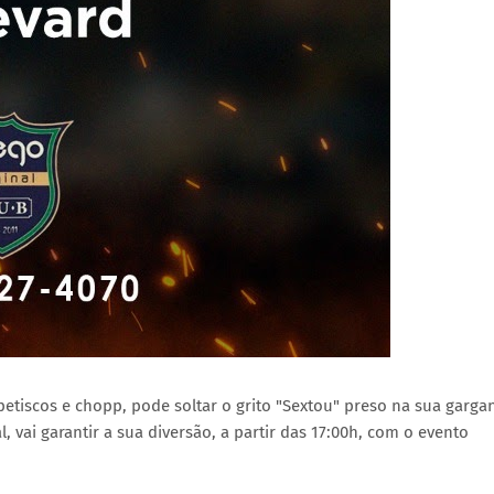
etiscos e chopp, pode soltar o grito "Sextou" preso na sua garga
, vai garantir a sua diversão, a partir das 17:00h, com o evento