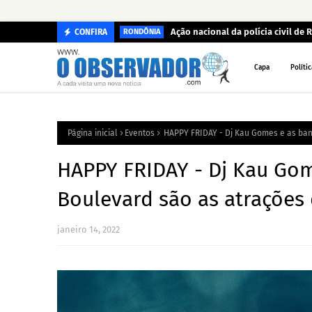
Ação nacional da polícia civil de
CONFIRA
RONDÔNIA
Capa
Polític
Página inicial
Eventos
HAPPY FRIDAY - Dj Kau Gomes e as band
HAPPY FRIDAY - Dj Kau Gom
Boulevard são as atrações 
janeiro 14, 2022