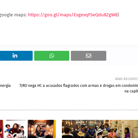
 (google maps:
https://goo.gl/maps/EsgevqFSeQdu8ZgW8
)
MAIS RECENTE
energia
TJRO nega HC a acusados flagrados com armas e drogas em condomín
na capit