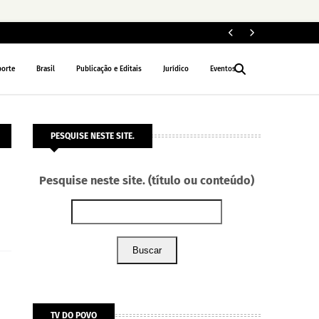
MP
INTERIOR
porte
Brasil
Publicação e Editais
Jurídico
Eventos
PESQUISE NESTE SITE.
Pesquise neste site. (título ou conteúdo)
Buscar
TV DO POVO