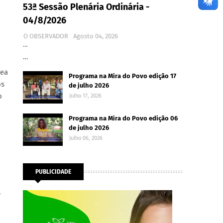
53ª Sessão Plenária Ordinária -
04/8/2026
O OBSERVADOR
Agosto 04, 2026
…
…
rea
Programa na Mira do Povo edição 17
os
de julho 2026
o
Julho 17, 2026
Programa na Mira do Povo edição 06
de julho 2026
Julho 06, 2026
PUBLICIDADE
,