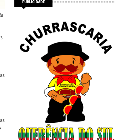
PUBLICIDADE
la
13
Nas
sas
s