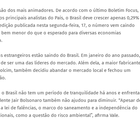
são dos mais animadores. De acordo com o último Boletim Focus,
s principais analistas do País, o Brasil deve crescer apenas 0,29%
 edição publicada nesta segunda-feira, 17, o número vem caindo
é bem menor do que o esperado para diversas economias
o.
s estrangeiros estão saindo do Brasil. Em janeiro do ano passado,
de ser uma das líderes do mercado. Além dela, a maior fabricant
Holcim, também decidiu abandar o mercado local e fechou um
ão.
 o Brasil não tem um período de tranquilidade há anos e enfrenta
dente Jair Bolsonaro também não ajudou para diminuir. “Apesar d
 a lei de falências, o marco do saneamento e a independência do
ionais, como a questão do risco ambiental”, afirma Vale.