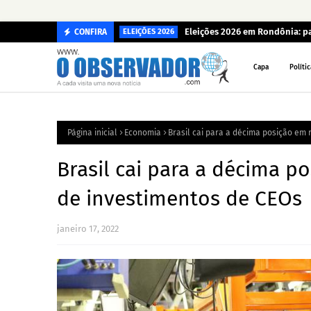
Eleições 2026 em Rondônia: p
CONFIRA
ELEIÇÕES 2026
Capa
Polític
Página inicial
Economia
Brasil cai para a décima posição em 
Brasil cai para a décima p
de investimentos de CEOs
janeiro 17, 2022