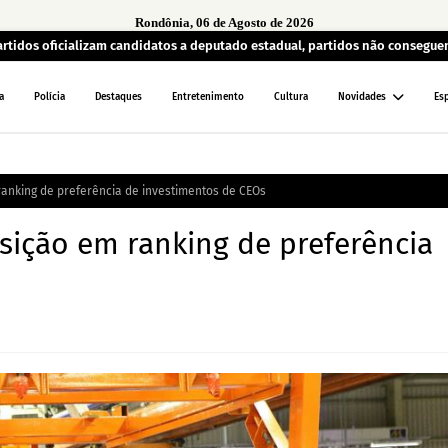
Rondônia, 06 de Agosto de 2026
artidos oficializam candidatos a deputado estadual, partidos não consegu
a
Polícia
Destaques
Entretenimento
Cultura
Novidades
Es
ranking de preferência de investimentos de CEOs
osição em ranking de preferência