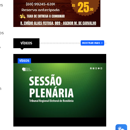
es
os
VÍDEOS
MOSTRAR MAIS
%
VÍDEOS
m