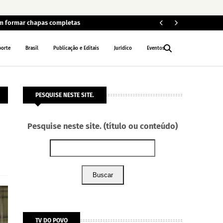
em formar chapas completas
Car
POLÍCIA
porte
Brasil
Publicação e Editais
Jurídico
Eventos
PESQUISE NESTE SITE.
Pesquise neste site. (título ou conteúdo)
Buscar
TV DO POVO