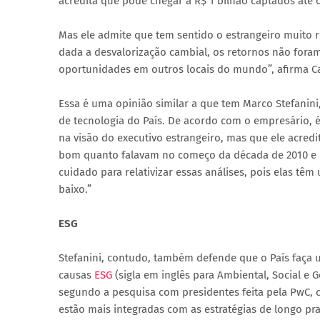
acredita que pode chegar a R$ 1 bilhão captados até
Mas ele admite que tem sentido o estrangeiro muito 
dada a desvalorização cambial, os retornos não fora
oportunidades em outros locais do mundo”, afirma Cabr
Essa é uma opinião similar a que tem Marco Stefanini
de tecnologia do País. De acordo com o empresário, é
na visão do executivo estrangeiro, mas que ele acredi
bom quanto falavam no começo da década de 2010 e nã
cuidado para relativizar essas análises, pois elas tê
baixo.”
ESG
Stefanini, contudo, também defende que o País faça 
causas
ESG
(sigla em inglês para Ambiental, Social e 
segundo a pesquisa com presidentes feita pela PwC, 
estão mais integradas com as estratégias de longo p