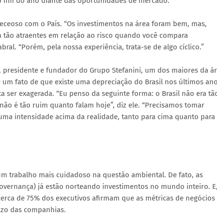
 o fim do ano diante das oportunidades de mercado.
receoso com o País. “Os investimentos na área foram bem, mas,
m tão atraentes em relação ao risco quando você compara
al. “Porém, pela nossa experiência, trata-se de algo cíclico.”
, presidente e fundador do Grupo Stefanini, um dos maiores da á
 um fato de que existe uma depreciação do Brasil nos últimos an
ta ser exagerada. “Eu penso da seguinte forma: o Brasil não era tã
o é tão ruim quanto falam hoje”, diz ele. “Precisamos tomar
m uma intensidade acima da realidade, tanto para cima quanto para
um trabalho mais cuidadoso na questão ambiental. De fato, as
Governança) já estão norteando investimentos no mundo inteiro. E
cerca de 75% dos executivos afirmam que as métricas de negócios
razo das companhias.