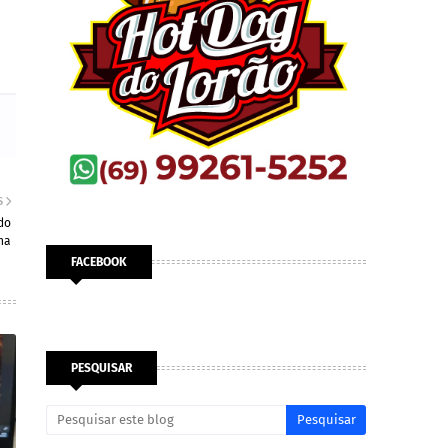
S
do
na
FACEBOOK
PESQUISAR